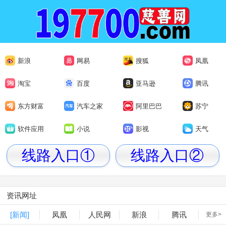
新浪
网易
搜狐
凤凰
淘宝
百度
亚马逊
腾讯
东方财富
汽车之家
阿里巴巴
苏宁
软件应用
小说
影视
天气
线路入口①
线路入口②
资讯网址
[新闻]
凤凰
人民网
新浪
腾讯
更多>