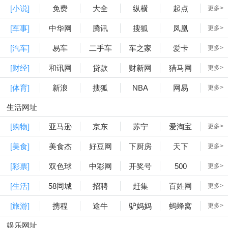
[小说]
免费
大全
纵横
起点
更多>
[军事]
中华网
腾讯
搜狐
凤凰
更多>
[汽车]
易车
二手车
车之家
爱卡
更多>
[财经]
和讯网
贷款
财新网
猎马网
更多>
[体育]
新浪
搜狐
NBA
网易
更多>
生活网址
[购物]
亚马逊
京东
苏宁
爱淘宝
更多>
[美食]
美食杰
好豆网
下厨房
天下
更多>
[彩票]
双色球
中彩网
开奖号
500
更多>
[生活]
58同城
招聘
赶集
百姓网
更多>
[旅游]
携程
途牛
驴妈妈
蚂蜂窝
更多>
娱乐网址