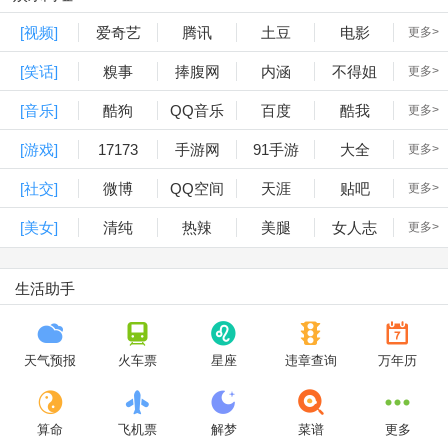
[视频]
爱奇艺
腾讯
土豆
电影
更多>
[笑话]
糗事
捧腹网
内涵
不得姐
更多>
[音乐]
酷狗
QQ音乐
百度
酷我
更多>
[游戏]
17173
手游网
91手游
大全
更多>
[社交]
微博
QQ空间
天涯
贴吧
更多>
[美女]
清纯
热辣
美腿
女人志
更多>
生活助手
天气预报
火车票
星座
违章查询
万年历
算命
飞机票
解梦
菜谱
更多